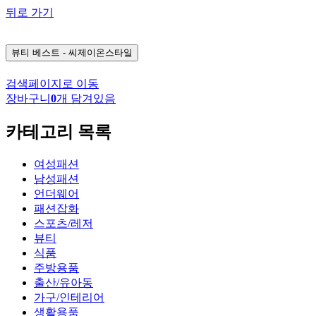
뒤로 가기
뷰티
베스트 - 씨제이온스타일
검색페이지로 이동
장바구니
0
개 담겨있음
카테고리 목록
여성패션
남성패션
언더웨어
패션잡화
스포츠/레저
뷰티
식품
주방용품
출산/유아동
가구/인테리어
생활용품