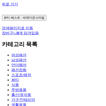
뒤로 가기
뷰티
베스트 - 씨제이온스타일
검색페이지로 이동
장바구니
0
개 담겨있음
카테고리 목록
여성패션
남성패션
언더웨어
패션잡화
스포츠/레저
뷰티
식품
주방용품
출산/유아동
가구/인테리어
생활용품