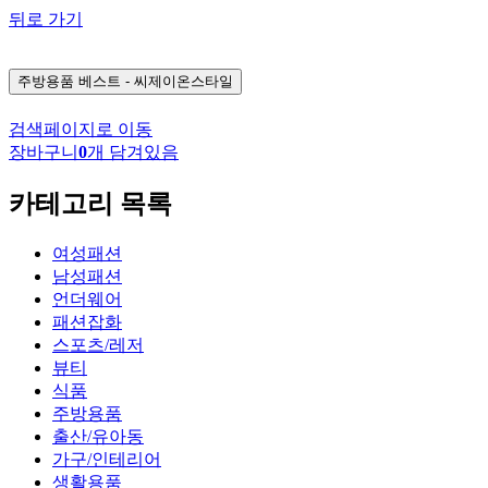
뒤로 가기
주방용품
베스트 - 씨제이온스타일
검색페이지로 이동
장바구니
0
개 담겨있음
카테고리 목록
여성패션
남성패션
언더웨어
패션잡화
스포츠/레저
뷰티
식품
주방용품
출산/유아동
가구/인테리어
생활용품