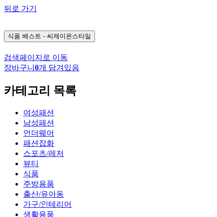
뒤로 가기
식품
베스트 - 씨제이온스타일
검색페이지로 이동
장바구니
0
개 담겨있음
카테고리 목록
여성패션
남성패션
언더웨어
패션잡화
스포츠/레저
뷰티
식품
주방용품
출산/유아동
가구/인테리어
생활용품