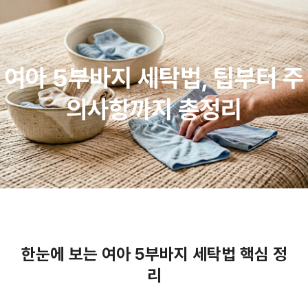
여아 5부바지 세탁법, 팁부터 주
의사항까지 총정리
한눈에 보는 여아 5부바지 세탁법 핵심 정
리