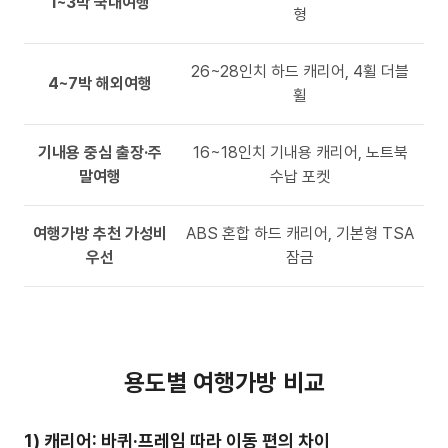
1~3박 국내여행
형
26~28인치 하드 캐리어, 4휠 더블
4~7박 해외여행
휠
기내용 중심 출장·주
16~18인치 기내용 캐리어, 노트북
말여행
수납 포켓
여행가방 추천 가성비
ABS 혼합 하드 캐리어, 기본형 TSA
우선
잠금
용도별 여행가방 비교
1) 캐리어: 바퀴·프레임 따라 이동 편의 차이