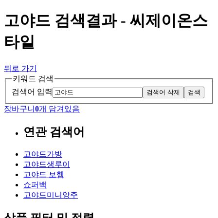
고야드 검색결과 - 씨제이온스
타일
뒤로 가기
키워드 검색
검색어 입력
검색어 삭제
검색
장바구니
0
개 담겨있음
연관 검색어
고야드가방
고야드생루이
고야드 보헴
쇼퍼백
고야드미니앙주