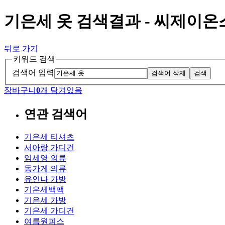
기은세 옷 검색결과 - 씨제이
뒤로 가기
키워드 검색
검색어 입력
검색어 삭제
검색
장바구니
0
개 담겨있음
연관 검색어
기은세 티셔츠
서아랑 가디건
임세영 의류
동가게 의류
유인나 가방
기은세백팩
기은세 가방
기은세 가디건
여름원피스