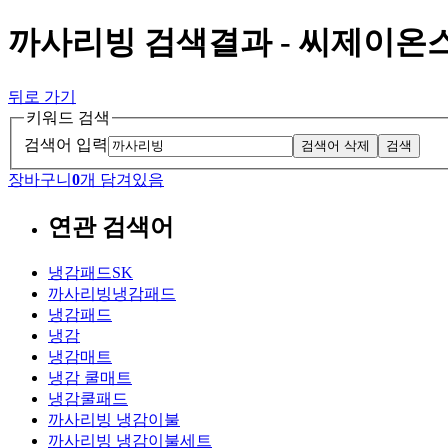
까사리빙 검색결과 - 씨제이온
뒤로 가기
키워드 검색
검색어 입력
검색어 삭제
검색
장바구니
0
개 담겨있음
연관 검색어
냉감패드SK
까사리빙냉감패드
냉감패드
냉감
냉감매트
냉감 쿨매트
냉감쿨패드
까사리빙 냉감이불
까사리빙 냉감이불세트