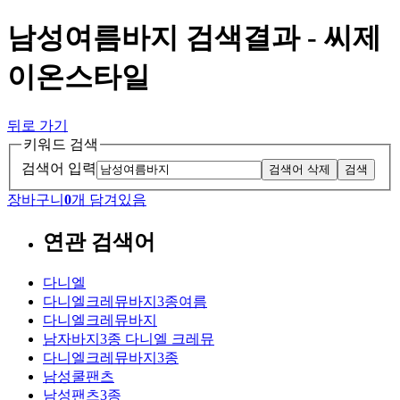
남성여름바지 검색결과 - 씨제
이온스타일
뒤로 가기
키워드 검색
검색어 입력
검색어 삭제
검색
장바구니
0
개 담겨있음
연관 검색어
다니엘
다니엘크레뮤바지3종여름
다니엘크레뮤바지
남자바지3종 다니엘 크레뮤
다니엘크레뮤바지3종
남성쿨팬츠
남성팬츠3종