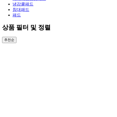
냉감쿨패드
침대패드
패드
상품 필터 및 정렬
추천순