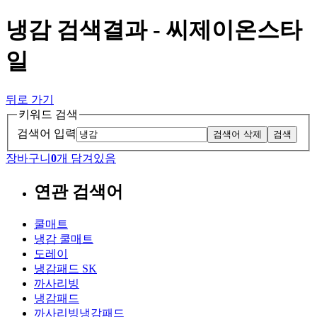
냉감 검색결과 - 씨제이온스타
일
뒤로 가기
키워드 검색
검색어 입력
검색어 삭제
검색
장바구니
0
개 담겨있음
연관 검색어
쿨매트
냉감 쿨매트
도레이
냉감패드 SK
까사리빙
냉감패드
까사리빙냉감패드