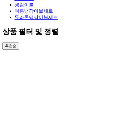
냉감이불
여름냉감이불세트
듀라론냉감이불세트
상품 필터 및 정렬
추천순