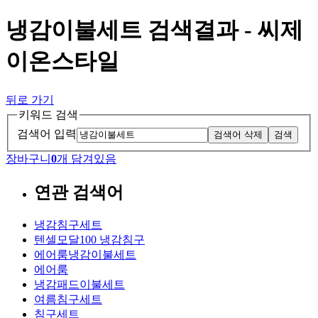
냉감이불세트 검색결과 - 씨제
이온스타일
뒤로 가기
키워드 검색
검색어 입력
검색어 삭제
검색
장바구니
0
개 담겨있음
연관 검색어
냉감침구세트
텐셀모달100 냉감침구
에어룸냉감이불세트
에어룸
냉감패드이불세트
여름침구세트
침구세트