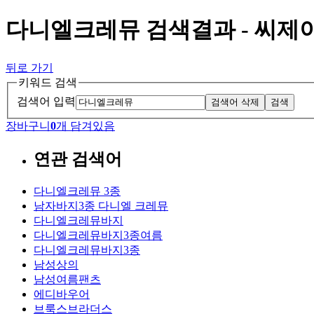
다니엘크레뮤 검색결과 - 씨
뒤로 가기
키워드 검색
검색어 입력
검색어 삭제
검색
장바구니
0
개 담겨있음
연관 검색어
다니엘크레뮤 3종
남자바지3종 다니엘 크레뮤
다니엘크레뮤바지
다니엘크레뮤바지3종여름
다니엘크레뮤바지3종
남성상의
남성여름팬츠
에디바우어
브룩스브라더스