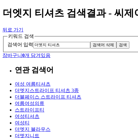
더엣지 티셔츠 검색결과 - 씨
뒤로 가기
키워드 검색
검색어 입력
검색어 삭제
검색
장바구니
0
개 담겨있음
연관 검색어
여성 여름티셔츠
더엣지스트라이프 티셔츠 3종
더블페이스 스트라이프 티셔츠
여름여성의류
스트라이프티
여성티셔츠
여성티
더엣지 블라우스
더엣지니트