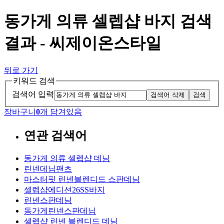
동가게 의류 셀렙샵 바지 검색
결과 - 씨제이온스타일
뒤로 가기
키워드 검색
검색어 입력
검색어 삭제
검색
장바구니
0
개 담겨있음
연관 검색어
동가게 의류 셀렙샵 데님
린넨데님팬츠
마스터핏 린넨블렌디드 스판데님
셀렙샵에디션26SS바지
린넨스판데님
동가게린넨스판데님
셀렙샵 린넨 블렌디드 데님