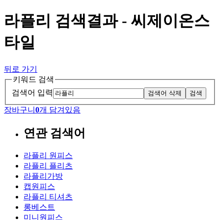
라플리 검색결과 - 씨제이온스
타일
뒤로 가기
키워드 검색
검색어 입력
검색어 삭제
검색
장바구니
0
개 담겨있음
연관 검색어
라플리 원피스
라플리 플리츠
라플리가방
캡원피스
라플리 티셔츠
롱베스트
미니원피스