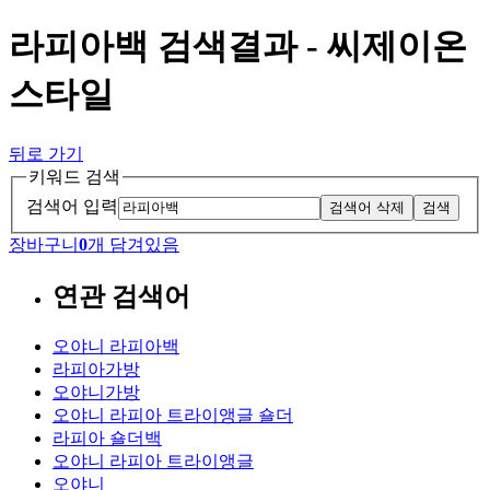
라피아백 검색결과 - 씨제이온
스타일
뒤로 가기
키워드 검색
검색어 입력
검색어 삭제
검색
장바구니
0
개 담겨있음
연관 검색어
오야니 라피아백
라피아가방
오야니가방
오야니 라피아 트라이앵글 숄더
라피아 숄더백
오야니 라피아 트라이앵글
오야니