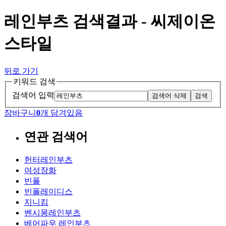
레인부츠 검색결과 - 씨제이온
스타일
뒤로 가기
키워드 검색
검색어 입력
검색어 삭제
검색
장바구니
0
개 담겨있음
연관 검색어
헌터레인부츠
여성장화
빈폴
빈폴레이디스
지니킴
벤시몽레인부츠
베어파우 레인부츠