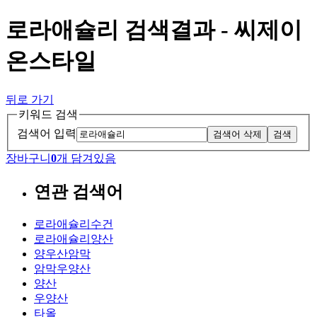
로라애슐리 검색결과 - 씨제이
온스타일
뒤로 가기
키워드 검색
검색어 입력
검색어 삭제
검색
장바구니
0
개 담겨있음
연관 검색어
로라애슐리수건
로라애슐리양산
양우산암막
암막우양산
양산
우양산
타올