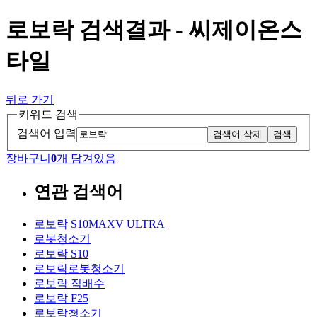
로보락 검색결과 - 씨제이온스
타일
뒤로 가기
키워드 검색
검색어 입력
검색어 삭제
검색
장바구니
0
개 담겨있음
연관 검색어
로보락 S10MAXV ULTRA
로봇청소기
로보락 S10
로보락로봇청소기
로보락 직배수
로보락 F25
로보락청소기