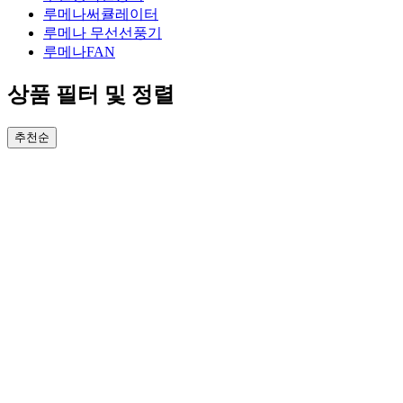
루메나써큘레이터
루메나 무선선풍기
루메나FAN
상품 필터 및 정렬
추천순