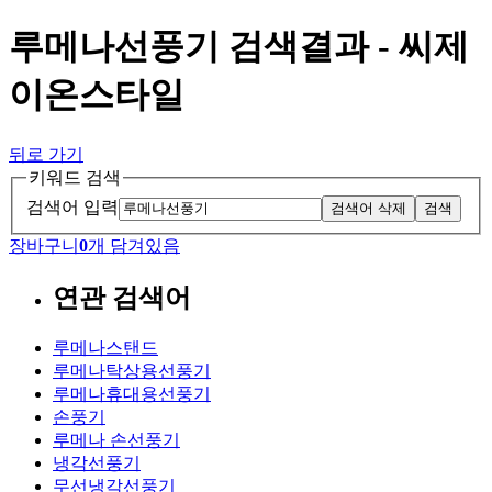
루메나선풍기 검색결과 - 씨제
이온스타일
뒤로 가기
키워드 검색
검색어 입력
검색어 삭제
검색
장바구니
0
개 담겨있음
연관 검색어
루메나스탠드
루메나탁상용선풍기
루메나휴대용선풍기
손풍기
루메나 손선풍기
냉각선풍기
무선냉각선풍기