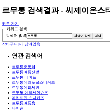
르무통 검색결과 - 씨제이온스
뒤로 가기
키워드 검색
검색어 입력
검색어 삭제
검색
장바구니
0
개 담겨있음
연관 검색어
르무통운동화
르무통여름신발
르무통 메이트
르무통메리노울스니커즈
르무통메리제인
르무통 메리제인슈즈
메리제인 스니커즈
르무통여름용
다이슨