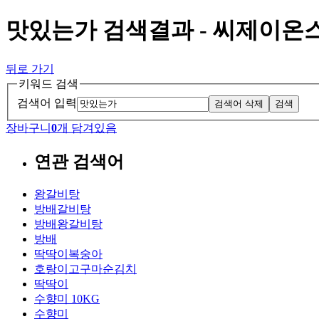
맛있는가 검색결과 - 씨제이온
뒤로 가기
키워드 검색
검색어 입력
검색어 삭제
검색
장바구니
0
개 담겨있음
연관 검색어
왕갈비탕
방배갈비탕
방배왕갈비탕
방배
딱딱이복숭아
호랑이고구마순김치
딱딱이
수향미 10KG
수향미