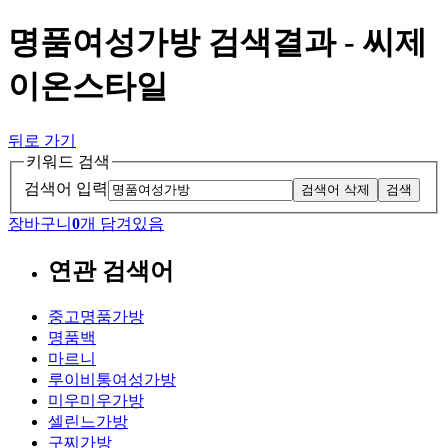
명품여성가방 검색결과 - 씨제
이온스타일
뒤로 가기
키워드 검색
검색어 입력
검색어 삭제
검색
장바구니
0
개 담겨있음
연관 검색어
중고명품가방
명품백
마르니
루이비통여성가방
미우미우가방
셀린느가방
구찌가방