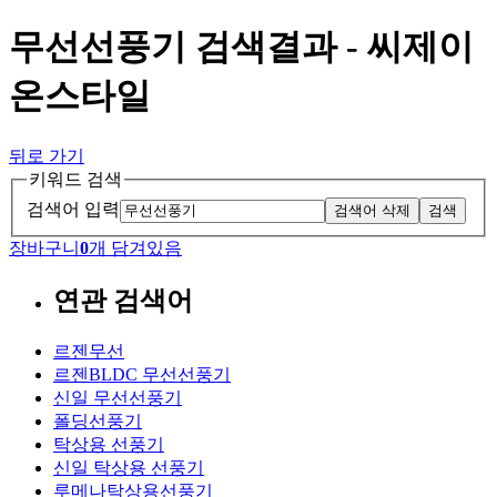
무선선풍기 검색결과 - 씨제이
온스타일
뒤로 가기
키워드 검색
검색어 입력
검색어 삭제
검색
장바구니
0
개 담겨있음
연관 검색어
르젠무선
르젠BLDC 무선선풍기
신일 무선선풍기
폴딩선풍기
탁상용 선풍기
신일 탁상용 선풍기
루메나탁상용선풍기