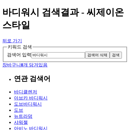
바디워시 검색결과 - 씨제이온
스타일
뒤로 가기
키워드 검색
검색어 입력
검색어 삭제
검색
장바구니
0
개 담겨있음
연관 검색어
바디클렌저
아브카 바디워시
도브바디워시
도브
뉴트라덤
샤워젤
아비노 바디워시