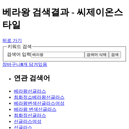
베라왕 검색결과 - 씨제이온스
타일
뒤로 가기
키워드 검색
검색어 입력
검색어 삭제
검색
장바구니
0
개 담겨있음
연관 검색어
베라왕선글라스
최화정쇼베라왕선글라스
베라왕변색선글라스여성
베라왕 변색선글라스
최화정선글라스
선글라스여성
선글라스