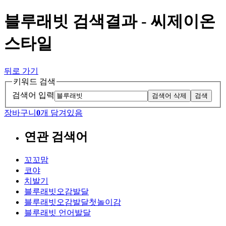
블루래빗 검색결과 - 씨제이온
스타일
뒤로 가기
키워드 검색
검색어 입력
검색어 삭제
검색
장바구니
0
개 담겨있음
연관 검색어
꼬꼬맘
코야
치발기
블루래빗오감발달
블루래빗오감발달첫놀이감
블루래빗 언어발달