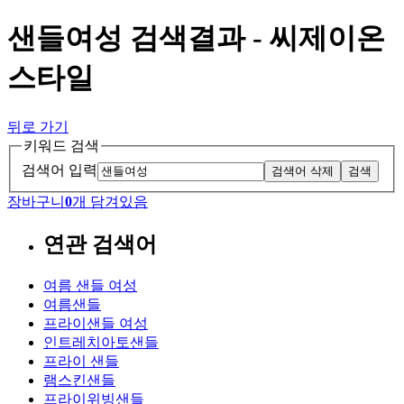
샌들여성 검색결과 - 씨제이온
스타일
뒤로 가기
키워드 검색
검색어 입력
검색어 삭제
검색
장바구니
0
개 담겨있음
연관 검색어
여름 샌들 여성
여름샌들
프라이샌들 여성
인트레치아토샌들
프라이 샌들
램스킨샌들
프라이위빙샌들