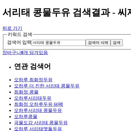
서리태 콩물두유 검색결과 - 
뒤로 가기
키워드 검색
검색어 입력
검색어 삭제
검색
장바구니
0
개 담겨있음
연관 검색어
오하루 최화정두유
오하루 더 진한 서리태 콩물두유
최화정 콩물
오하루서리태두유
최화정 오하루두유 60팩
오하루서리태 콩물두유
오하루콩물
곡물도감 서리태 콩물두유
오하루 서리태맷돌두유