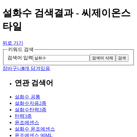
설화수 검색결과 - 씨제이온스
타일
뒤로 가기
키워드 검색
검색어 입력
검색어 삭제
검색
장바구니
0
개 담겨있음
연관 검색어
설화수 공통
설화수자음2종
설화수탄력3종
탄력3종
윤조에센스
설화수 윤조에센스
윤조에센스 90ML