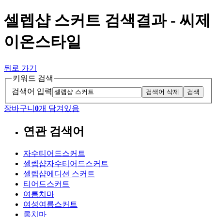
셀렙샵 스커트 검색결과 - 씨제
이온스타일
뒤로 가기
키워드 검색
검색어 입력
검색어 삭제
검색
장바구니
0
개 담겨있음
연관 검색어
자수티어드스커트
셀렙샵자수티어드스커트
셀렙샵에디션 스커트
티어드스커트
여름치마
여성여름스커트
롱치마