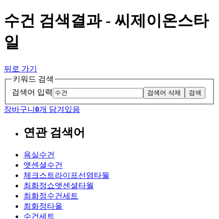
수건 검색결과 - 씨제이온스타
일
뒤로 가기
키워드 검색
검색어 입력
검색어 삭제
검색
장바구니
0
개 담겨있음
연관 검색어
욕실수건
앳센셜수건
체크스트라이프선염타월
최화정쇼앳센셜타월
최화정수건세트
최화정타올
수건세트