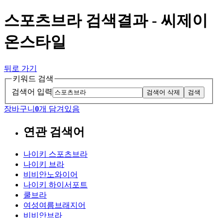
스포츠브라 검색결과 - 씨제이
온스타일
뒤로 가기
키워드 검색
검색어 입력
검색어 삭제
검색
장바구니
0
개 담겨있음
연관 검색어
나이키 스포츠브라
나이키 브라
비비안노와이어
나이키 하이서포트
쿨브라
여성여름브래지어
비비안브라