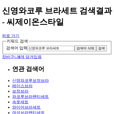
신영와코루 브라세트 검색결과
- 씨제이온스타일
뒤로 가기
키워드 검색
검색어 입력
검색어 삭제
검색
장바구니
0
개 담겨있음
연관 검색어
신영와코루보정브라
레이스브라
보정브라
와코루브라팬티세트
속옷세트
와이어브라세트
여성브라팬티세트