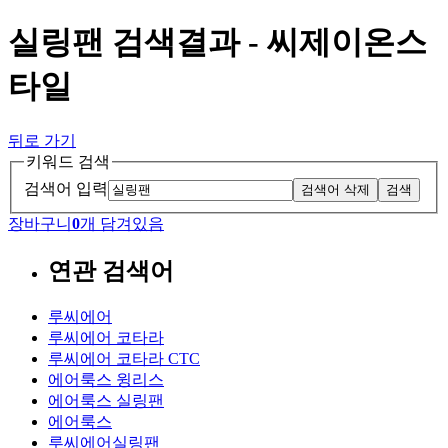
실링팬 검색결과 - 씨제이온스
타일
뒤로 가기
키워드 검색
검색어 입력
검색어 삭제
검색
장바구니
0
개 담겨있음
연관 검색어
루씨에어
루씨에어 코타라
루씨에어 코타라 CTC
에어룩스 윙리스
에어룩스 실링팬
에어룩스
루씨에어실링팬