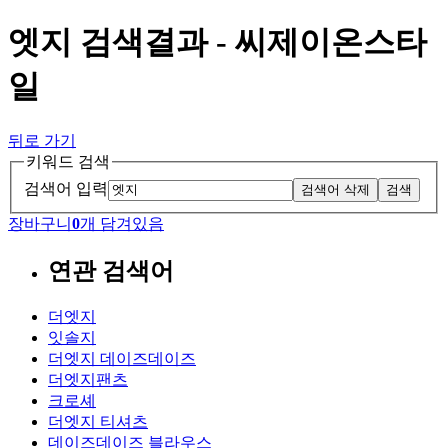
엣지 검색결과 - 씨제이온스타
일
뒤로 가기
키워드 검색
검색어 입력
검색어 삭제
검색
장바구니
0
개 담겨있음
연관 검색어
더엣지
잇솔지
더엣지 데이즈데이즈
더엣지팬츠
크로셰
더엣지 티셔츠
데이즈데이즈 블라우스