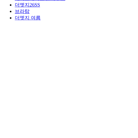
더엣지26SS
브라탑
더엣지 여름