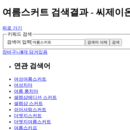
여름스커트 검색결과 - 씨제이
뒤로 가기
키워드 검색
검색어 입력
검색어 삭제
검색
장바구니
0
개 담겨있음
연관 검색어
여성여름스커트
여성치마
여름 롱치마
셀렙샵에디션 스커트
셀렙샵 스커트
쉬어셔링스커트
더엣지스커트
더엣지여름스커트
여름스카프