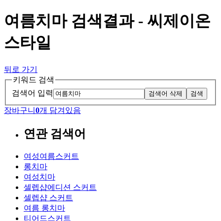
여름치마 검색결과 - 씨제이온
스타일
뒤로 가기
키워드 검색
검색어 입력
검색어 삭제
검색
장바구니
0
개 담겨있음
연관 검색어
여성여름스커트
롱치마
여성치마
셀렙샵에디션 스커트
셀렙샵 스커트
여름 롱치마
티어드스커트