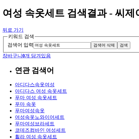
여성 속옷세트 검색결과 - 씨
뒤로 가기
키워드 검색
검색어 입력
검색어 삭제
검색
장바구니
0
개 담겨있음
연관 검색어
아디다스속옷여성
아디다스 여성 속옷세트
푸마 여성 속옷세트
푸마 속옷
푸마여성속옷
여성속옷노와이어세트
푸마여성브라세트
코데즈컴바인 여성세트
휠라 여성 속옷세트