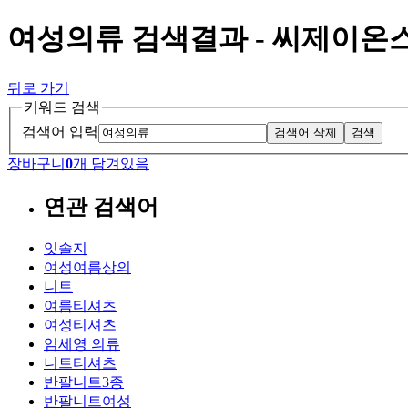
여성의류 검색결과 - 씨제이온
뒤로 가기
키워드 검색
검색어 입력
검색어 삭제
검색
장바구니
0
개 담겨있음
연관 검색어
잇솔지
여성여름상의
니트
여름티셔츠
여성티셔츠
임세영 의류
니트티셔츠
반팔니트3종
반팔니트여성