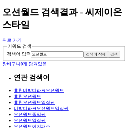
오션월드 검색결과 - 씨제이온
스타일
뒤로 가기
키워드 검색
검색어 입력
검색어 삭제
검색
장바구니
0
개 담겨있음
연관 검색어
홍천비발디파크오션월드
홍천오션월드
홍천오션월드입장권
비발디파크오션월드입장권
오션월드종일권
오션월드입장권
오션월드이지패스