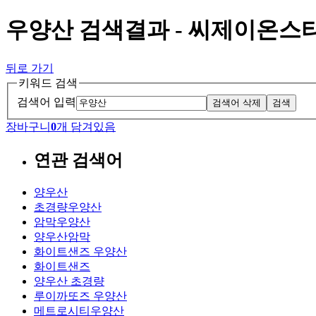
우양산 검색결과 - 씨제이온스
뒤로 가기
키워드 검색
검색어 입력
검색어 삭제
검색
장바구니
0
개 담겨있음
연관 검색어
양우산
초경량우양산
암막우양산
양우산암막
화이트샌즈 우양산
화이트샌즈
양우산 초경량
루이까또즈 우양산
메트로시티우양산