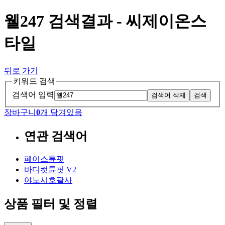
웰247 검색결과 - 씨제이온스
타일
뒤로 가기
키워드 검색
검색어 입력
검색어 삭제
검색
장바구니
0
개 담겨있음
연관 검색어
페이스튠핏
바디컷튠핏 V2
야노시호괄사
상품 필터 및 정렬