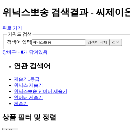
위닉스뽀송 검색결과 - 씨제이
뒤로 가기
키워드 검색
검색어 입력
검색어 삭제
검색
장바구니
0
개 담겨있음
연관 검색어
제습기1등급
위닉스 제습기
위닉스뽀송 인버터 제습기
인버터 제습기
제습기
상품 필터 및 정렬