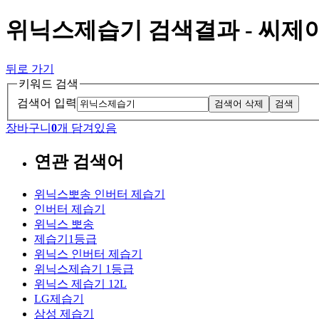
위닉스제습기 검색결과 - 씨
뒤로 가기
키워드 검색
검색어 입력
검색어 삭제
검색
장바구니
0
개 담겨있음
연관 검색어
위닉스뽀송 인버터 제습기
인버터 제습기
위닉스 뽀송
제습기1등급
위닉스 인버터 제습기
위닉스제습기 1등급
위닉스 제습기 12L
LG제습기
삼성 제습기