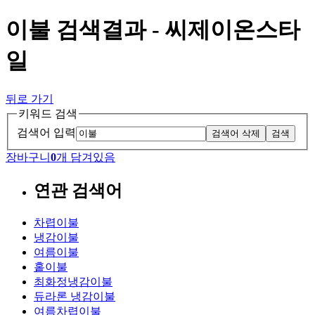
이불 검색결과 - 씨제이온스타
일
뒤로 가기
키워드 검색
검색어 입력
검색어 삭제
검색
장바구니
0
개 담겨있음
연관 검색어
차렵이불
냉감이불
여름이불
홑이불
최화정냉감이불
듀라론 냉감이불
여름차렵이불