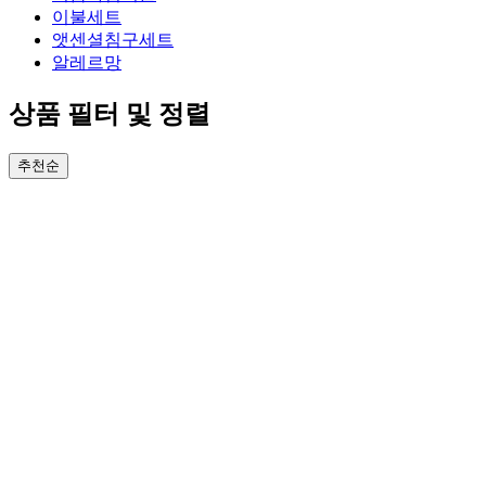
이불세트
앳센셜침구세트
알레르망
상품 필터 및 정렬
추천순