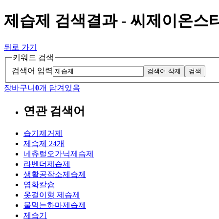
제습제 검색결과 - 씨제이온스
뒤로 가기
키워드 검색
검색어 입력
검색어 삭제
검색
장바구니
0
개 담겨있음
연관 검색어
습기제거제
제습제 24개
네츄럴오가닉제습제
라벤더제습제
생활공작소제습제
염화칼슘
옷걸이형 제습제
물먹는하마제습제
제습기