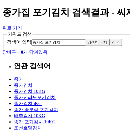
종가집 포기김치 검색결과 - 
뒤로 가기
키워드 검색
검색어 입력
검색어 삭제
검색
장바구니
0
개 담겨있음
연관 검색어
종가
종가김치
종가김치 10KG
종가전라도포기김치
종가김치5KG
종가 중부식 포기김치
배추김치 10KG
종가 포기김치 10KG
조선호텔김치