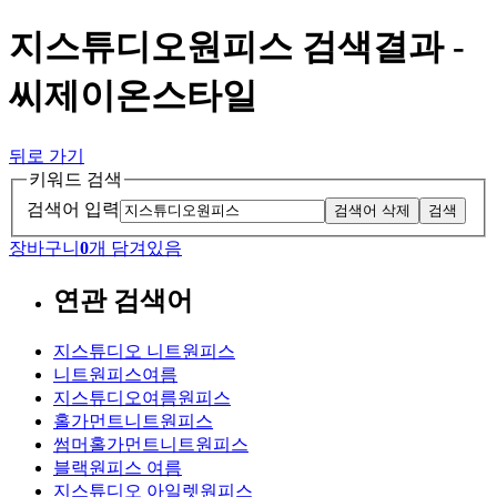
지스튜디오원피스 검색결과 -
씨제이온스타일
뒤로 가기
키워드 검색
검색어 입력
검색어 삭제
검색
장바구니
0
개 담겨있음
연관 검색어
지스튜디오 니트원피스
니트원피스여름
지스튜디오여름원피스
홀가먼트니트원피스
썸머홀가먼트니트원피스
블랙원피스 여름
지스튜디오 아일렛원피스